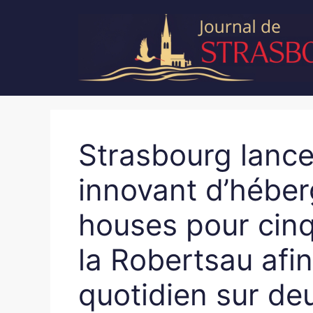
Aller
au
contenu
Strasbourg lance 
innovant d’héber
houses pour cinq
la Robertsau afin
quotidien sur de