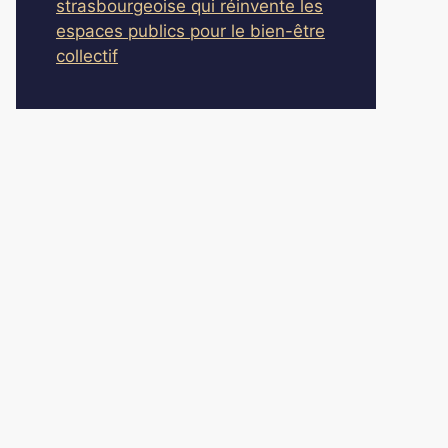
strasbourgeoise qui réinvente les
espaces publics pour le bien-être
collectif