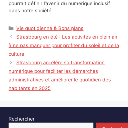
pourrait définir l’avenir du numérique inclusif
dans notre société.
Catégories
Vie quotidienne & Bons plans
Strasbourg en été : Les activités en plein air
à ne pas manquer pour profiter du soleil et de la
culture
Strasbourg accélère sa transformation
numérique pour faciliter les démarches
administratives et améliorer le quotidien des
habitants en 2025
Rechercher