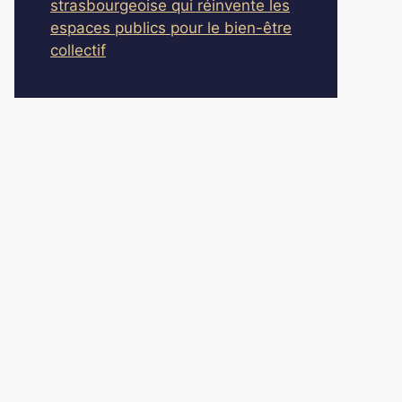
strasbourgeoise qui réinvente les
espaces publics pour le bien-être
collectif