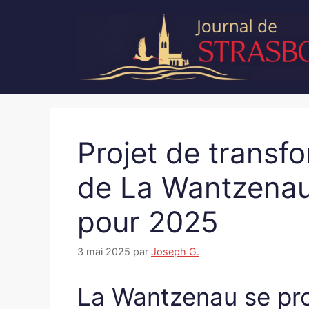
Aller
au
contenu
Projet de transf
de La Wantzenau 
pour 2025
3 mai 2025
par
Joseph G.
La Wantzenau se pro