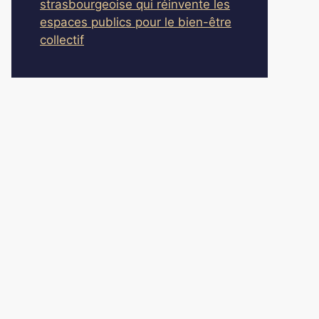
strasbourgeoise qui réinvente les
espaces publics pour le bien-être
collectif