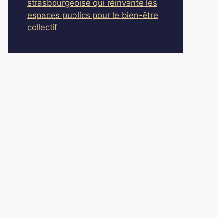
strasbourgeoise qui réinvente les
espaces publics pour le bien-être
collectif