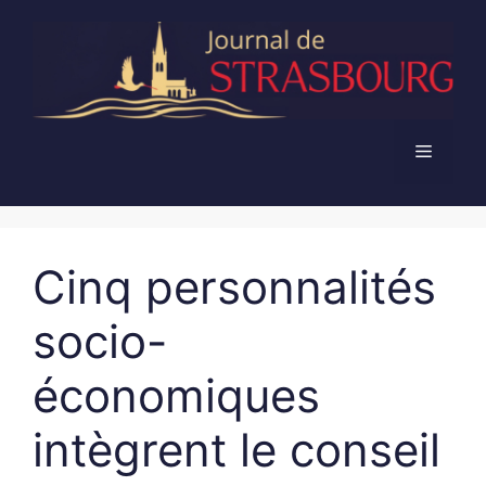
Aller
au
contenu
Menu
Cinq personnalités
socio-
économiques
intègrent le conseil