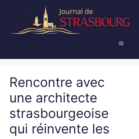
Aller
au
contenu
Menu
Rencontre avec
une architecte
strasbourgeoise
qui réinvente les