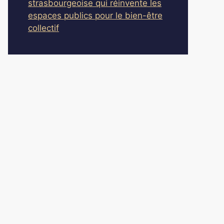
strasbourgeoise qui réinvente les
espaces publics pour le bien-être
collectif