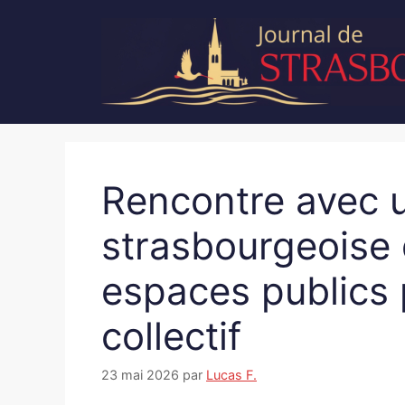
Aller
au
contenu
Rencontre avec u
strasbourgeoise 
espaces publics 
collectif
23 mai 2026
par
Lucas F.