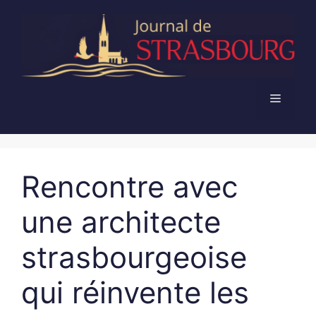
Aller
au
contenu
Menu
Rencontre avec
une architecte
strasbourgeoise
qui réinvente les