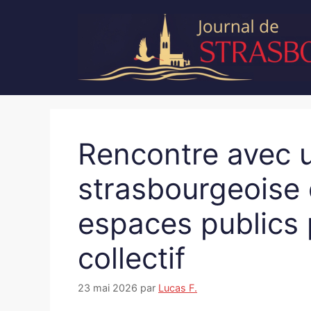
Aller
au
contenu
Rencontre avec u
strasbourgeoise 
espaces publics 
collectif
23 mai 2026
par
Lucas F.