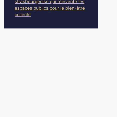
strasbourgeoise qui réinvente les
espaces publics pour le bien-être
collectif