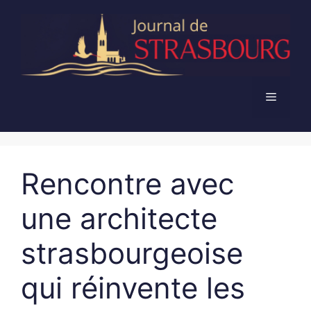
Aller
au
contenu
Menu
Rencontre avec
une architecte
strasbourgeoise
qui réinvente les