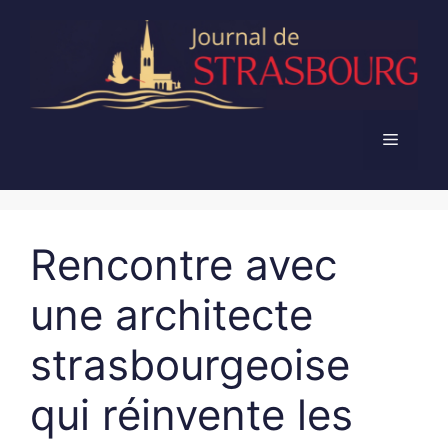
Aller
au
contenu
Menu
Rencontre avec
une architecte
strasbourgeoise
qui réinvente les