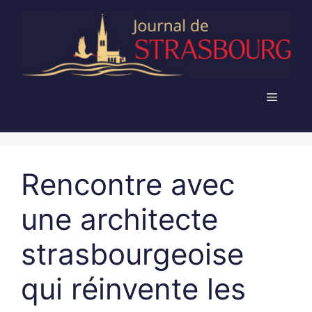
Aller
au
contenu
Menu
Rencontre avec
une architecte
strasbourgeoise
qui réinvente les