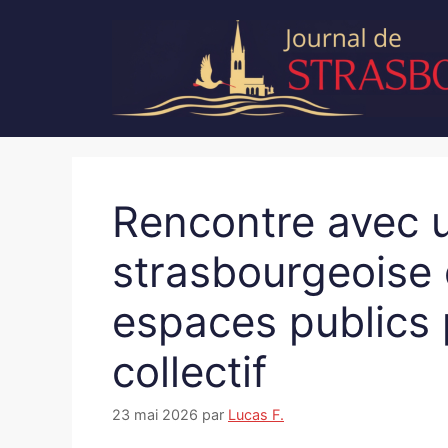
Aller
au
contenu
Rencontre avec u
strasbourgeoise 
espaces publics 
collectif
23 mai 2026
par
Lucas F.