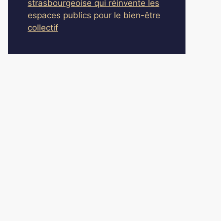
strasbourgeoise qui réinvente les
espaces publics pour le bien-être
collectif