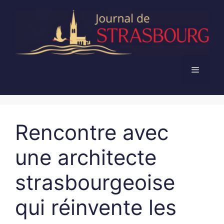
Aller
au
contenu
Menu
Rencontre avec
une architecte
strasbourgeoise
qui réinvente les