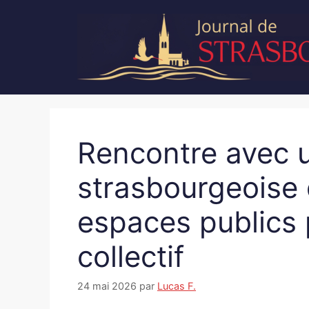
Aller
au
contenu
Rencontre avec u
strasbourgeoise 
espaces publics 
collectif
24 mai 2026
par
Lucas F.