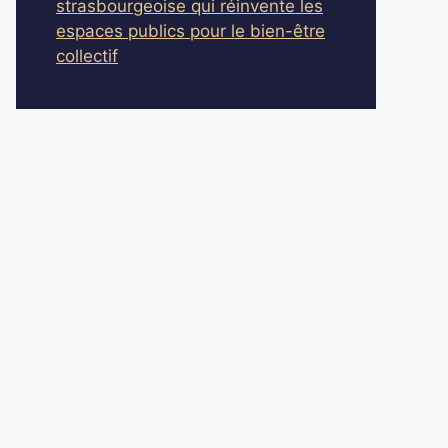
strasbourgeoise qui réinvente les
espaces publics pour le bien-être
collectif