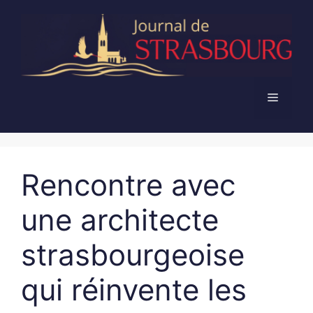
Aller
au
contenu
Menu
Rencontre avec
une architecte
strasbourgeoise
qui réinvente les