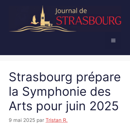
Aller
au
contenu
Menu
Strasbourg prépare
la Symphonie des
Arts pour juin 2025
9 mai 2025
par
Tristan R.