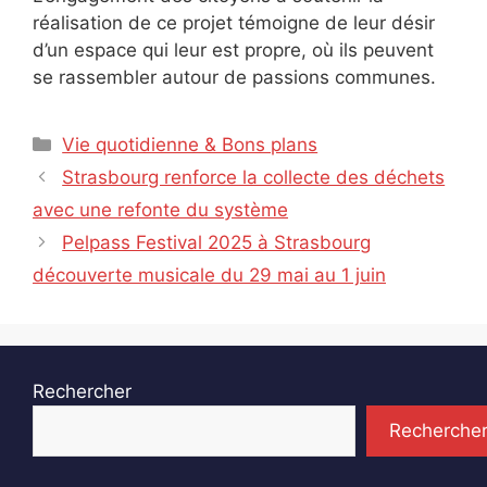
réalisation de ce projet témoigne de leur désir
d’un espace qui leur est propre, où ils peuvent
se rassembler autour de passions communes.
Catégories
Vie quotidienne & Bons plans
Strasbourg renforce la collecte des déchets
avec une refonte du système
Pelpass Festival 2025 à Strasbourg
découverte musicale du 29 mai au 1 juin
Rechercher
Recherche