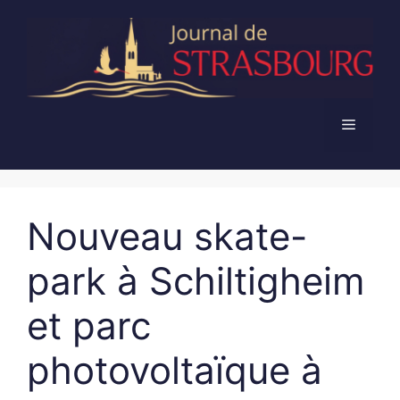
Aller
au
contenu
Menu
Nouveau skate-
park à Schiltigheim
et parc
photovoltaïque à