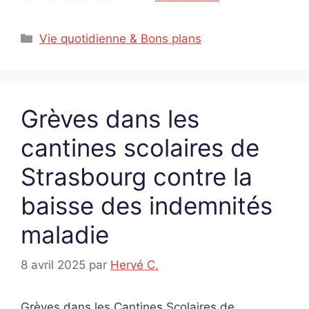
Catégories
Vie quotidienne & Bons plans
Grèves dans les
cantines scolaires de
Strasbourg contre la
baisse des indemnités
maladie
8 avril 2025
par
Hervé C.
Grèves dans les Cantines Scolaires de