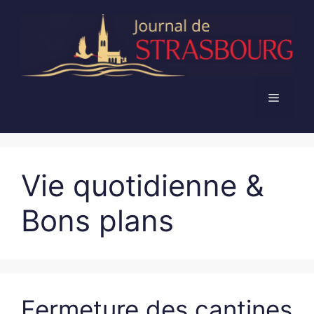
Aller
au
contenu
Menu
Vie quotidienne &
Bons plans
Fermeture des cantines