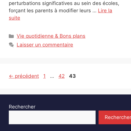
perturbations significatives au sein des écoles,
forçant les parents à modifier leurs …
Lire la
suite
Catégories
Vie quotidienne & Bons plans
Laisser un commentaire
Page
Page
Page
←
précédent
1
…
42
43
Rechercher
Recherche